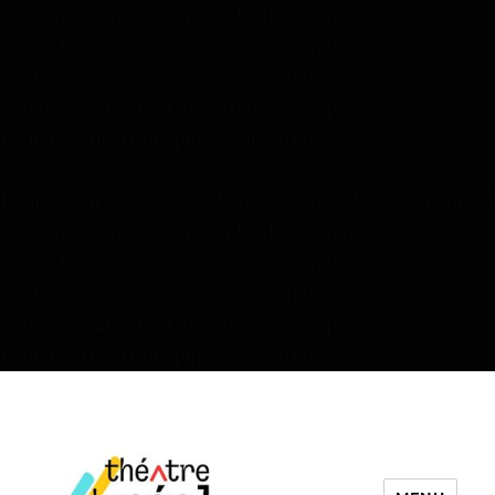
avec un argument qui est
obsolète
depuis la version
6.9.0 ! Les commentaires conditionnels IE sont ignorés
par tous les navigateurs pris en charge. in
/var/www/alternc/t/theatredureel/wp-
includes/functions.php
on line
6170
Deprecated
: WP_Dependencies->add_data() est appelé
avec un argument qui est
obsolète
depuis la version
6.9.0 ! Les commentaires conditionnels IE sont ignorés
par tous les navigateurs pris en charge. in
/var/www/alternc/t/theatredureel/wp-
includes/functions.php
on line
6170