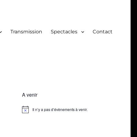
Transmission
Spectacles
Contact
A venir
Il n’y a pas d’évènements à venir.
N
o
t
i
c
e