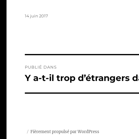
Publié
14 juin 2017
le
Navigation
PUBLIÉ DANS
de
Y a-t-il trop d’étrangers
l’article
Fièrement propulsé par WordPress